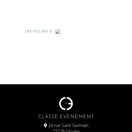
Lire
nos avis
à
CLASSE EVENEMENT
24 rue Saint Germain
77178 Oissery